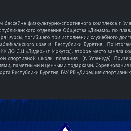
ом бассейне физкультурно-спортивного комплекса г. У
еспубликанского отделения Общества «Динамо» по пла
ря Фурсы, погибшего при исполнении служебного долга
Забайкальского края и Республики Бурятия. По итога
У ДО СШ «Лидер» (г. Иркутск), второе место заняла ко
ой спортивной школы плавания (г. Улан-Удэ). Призе
лями, памятными и ценными подарками. Соревнования 
орта Республики Бурятия, ГАУ РБ «Дирекция спортивных