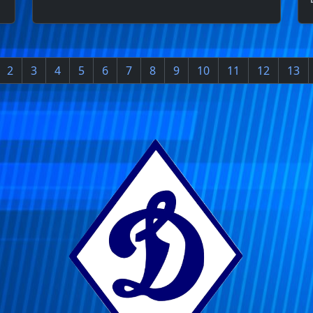
2
3
4
5
6
7
8
9
10
11
12
13