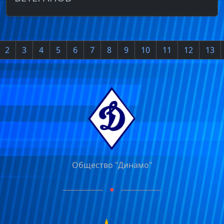
2
3
4
5
6
7
8
9
10
11
12
13
Общество "Динамо"