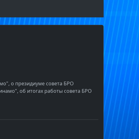
мо", о президиуме совета БРО
инамо", об итогах работы совета БРО